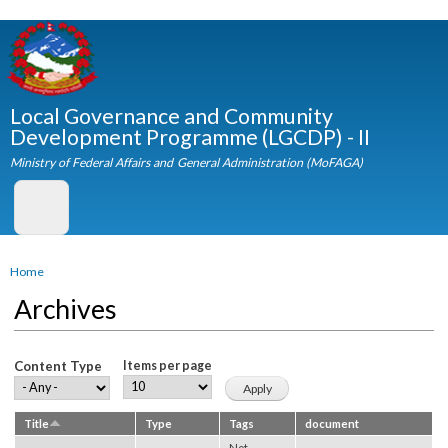
Skip to
main
content
Local Governance and Community
Development Programme (LGCDP) - II
Ministry of Federal Affairs and General Administration (MoFAGA)
You are here
Home
Archives
Content Type
Items per page
Title
Type
Tags
document