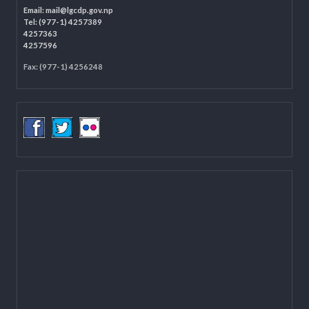
Programme Coordination Unit
Ministry of Federal Affairs and General Administration (MoFAGA)
Kathmandu
Located on the first floor of DCC Kathmandu.
Email:
mail@lgcdp.gov.np
Tel: (977-1) 4257389
4257363
4257596
Fax: (977-1) 4256248