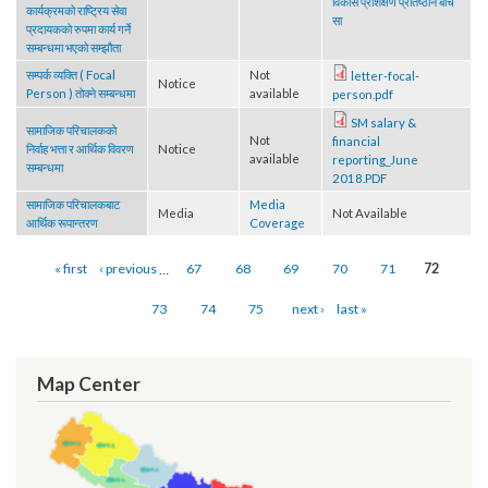
विकास कार्यक्रम र स्थानीय
Press
स्थानीय शासन तथा सामुदायिक
विकास प्रशिक्षण प्रतिष्ठान
Media
Release
विकास कार्यक्रम र स्थानीय
बीच सामाजिक परिचालन
विकास प्रशिक्षण प्रतिष्ठान बीच
कार्यक्रमको राष्ट्रिय सेवा
सा
प्रदायकको रुपमा कार्य गर्ने
सम्बन्धमा भएको सम्झौता
सम्पर्क व्यक्ति ( Focal
Not
letter-focal-
Notice
Person ) तोक्ने सम्बन्धमा
available
person.pdf
SM salary &
सामाजिक परिचालकको
Not
financial
निर्वाह भत्ता र आर्थिक विवरण
Notice
available
reporting_June
सम्बन्धमा
2018.PDF
सामाजिक परिचालकबाट
Media
Media
Not Available
आर्थिक रूपान्तरण
Coverage
Pages
« first
‹ previous
…
67
68
69
70
71
72
73
74
75
next ›
last »
Map Center