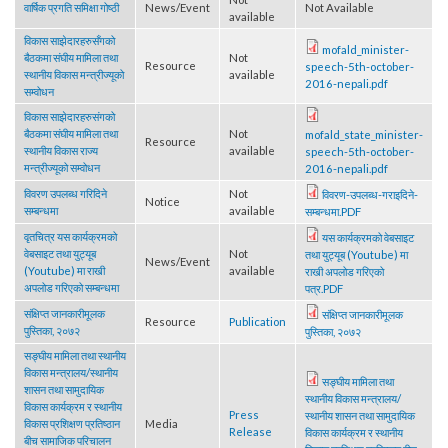
Not
वार्षिक प्रगति समिक्षा गोष्ठी
News/Event
Not Available
available
विकास साझेदारहरुसँगको
mofald_minister-
बैठकमा संघीय मामिला तथा
Not
Resource
speech-5th-october-
स्थानीय विकास मन्त्रीज्यूको
available
2016-nepali.pdf
सम्वोधन
विकास साझेदारहरुसंगको
बैठकमा संघीय मामिला तथा
Not
mofald_state_minister-
Resource
स्थानीय विकास राज्य
available
speech-5th-october-
मन्त्रीज्यूको सम्वोधन
2016-nepali.pdf
विवरण उपलब्ध गरिदिने
Not
विवरण-उपलब्ध-गराइदिने-
Notice
सम्बन्धमा
available
सम्बन्धमा.PDF
वृतचित्र यस कार्यक्रमको
यस कार्यक्रमको वेबसाइट
वेबसाइट तथा युट्यूब
Not
तथा युट्यूब (Youtube) मा
News/Event
(Youtube) मा राखी
available
राखी अपलोड गरिएको
अपलोड गरिएको सम्बन्धमा
पत्र.PDF
संक्षिप्त जानकारीमूलक
संक्षिप्त जानकारीमूलक
Resource
Publication
पुस्तिका, २०७२
पुस्तिका, २०७२
सङ्घीय मामिला तथा स्थानीय
विकास मन्त्रालय/स्थानीय
सङ्घीय मामिला तथा
शासन तथा सामुदायिक
स्थानीय विकास मन्त्रालय/