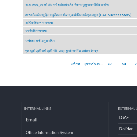
आ.व. २०७३/७४ को दोश्रो चौमासिक सम्मको श्रोत फुकुवा सम्बन्धमा - व.शी.नं ३६५८१९३ र 
आ.व.२०७३_७४ को सोधभर्ना श्रोतको बजेट निकासा फुकुवा कार्यविधि सम्बन्धि
आरनटोलको सामुहिक माहुरीपालन योजना, बन्यो जिल्लाकै एक नमुना (CAC Success Story
आर्थिक विवरण सम्बन्धमा
उपस्थिति सम्बन्धमा
उम्मेदवार बन्दै अगुवा महिला
एक थुकी सुकी सयौ थुकी नदि- साब्रा भुल्के नागरिक सचेतना केन्द्र
Pages
« first
‹ previous
…
63
64
INTERNAL LINKS
EXTERN
LGAF
Email