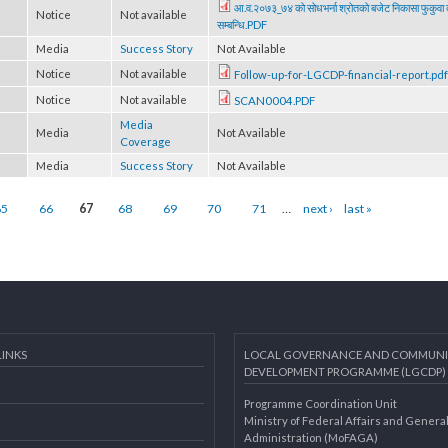
३६५८१९४
Notice
Not available
lgcdp-2nd-quarter-release.PDF
आ.व.२०७३_७४ को सोधभर्ना श्रोतको बजेट निका
Notice
Not available
सम्बन्धि.PDF
)
Media
Success Story
Not Available
Notice
Not available
Follow-up-for-LGCDP-financial-r
Notice
Not available
SCAN0004.PDF
Media
Media
Not Available
Coverage
Media
Success Story
Not Available
65
66
67
68
69
70
71
…
next ›
last »
AL LINKS
LOCAL GOVERNANCE AND 
DEVELOPMENT PROGRAMME 