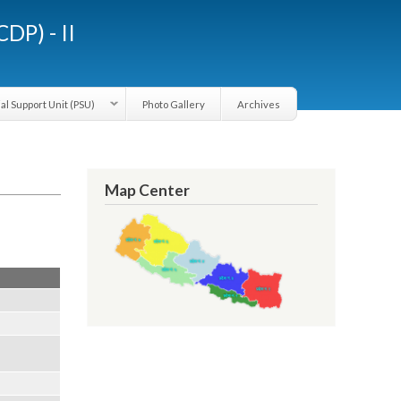
LGCDP) - II
Provincial Support Unit (PSU)
Photo Gallery
Archives
Map Center
tion.PDF