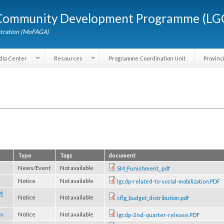
Skip to
d Community Development Programme (
main
content
dministration (MoFAGA)
Media Center
Resources
Programme Coordination Unit
Type
Tags
document
News/Event
Not available
SM_Punishment_.pdf
Notice
Not available
lgcdp-related-to-social-mobiliza
ना गर्नु
Notice
Not available
cflg_budget_distribution.pdf